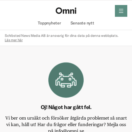
meny
Hem
Toppnyheter
Senaste nytt
Schibsted News Media AB är ansvarig för dina data på denna webbplats.
Läs mer här
Oj! Något har gått fel.
Vi ber om ursäkt och försöker åtgärda problemet så snart
vi kan, håll ut! Har du frågor eller funderingar? Mejla oss
på info@omni.se