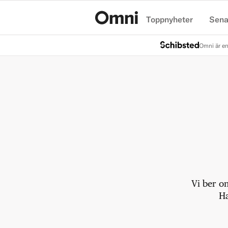
Toppnyheter
Sena
Hem
Omni är en
Vi ber o
Ha