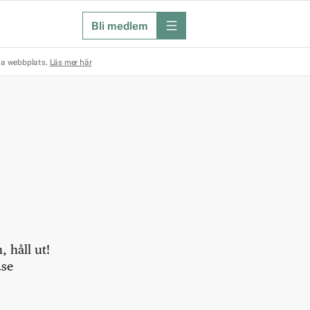
Bli medlem
meny
na webbplats.
Läs mer här
 håll ut!
.se