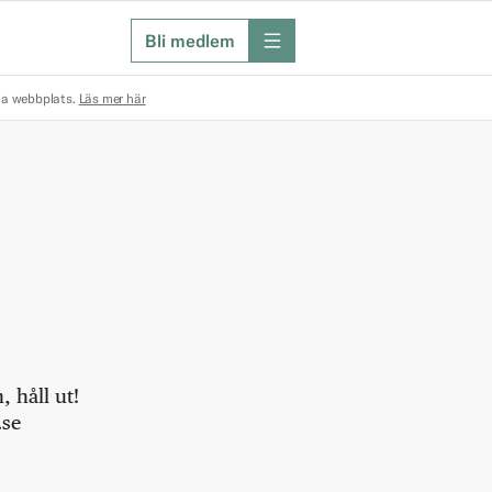
Bli medlem
meny
na webbplats.
Läs mer här
 håll ut!
.se