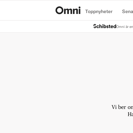
Toppnyheter
Sena
Hem
Omni är en
Vi ber o
Ha