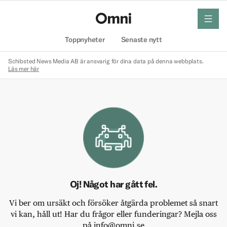
meny
Hem
Toppnyheter
Senaste nytt
Schibsted News Media AB är ansvarig för dina data på denna webbplats.
Läs mer här
Oj! Något har gått fel.
Vi ber om ursäkt och försöker åtgärda problemet så snart
vi kan, håll ut! Har du frågor eller funderingar? Mejla oss
på info@omni.se