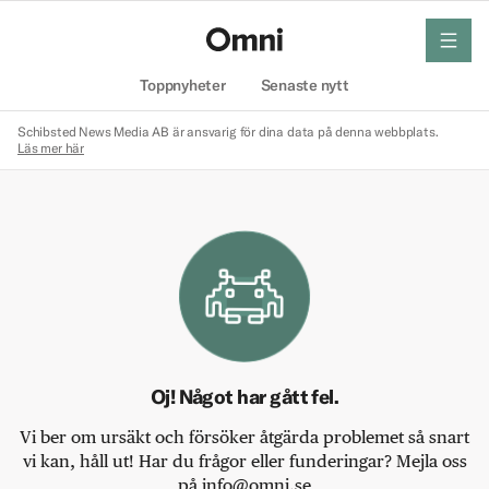
meny
Hem
Toppnyheter
Senaste nytt
Schibsted News Media AB är ansvarig för dina data på denna webbplats.
Läs mer här
Oj! Något har gått fel.
Vi ber om ursäkt och försöker åtgärda problemet så snart
vi kan, håll ut! Har du frågor eller funderingar? Mejla oss
på info@omni.se