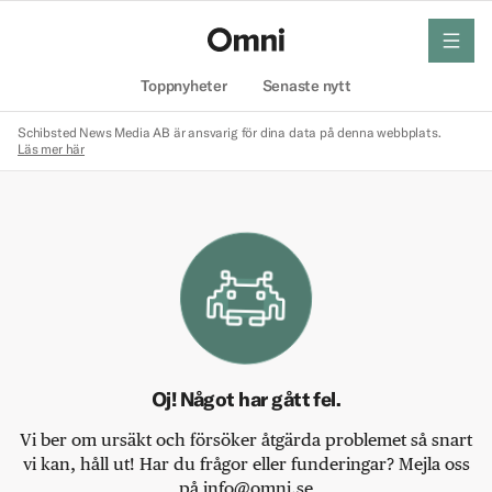
meny
Hem
Toppnyheter
Senaste nytt
Schibsted News Media AB är ansvarig för dina data på denna webbplats.
Läs mer här
Oj! Något har gått fel.
Vi ber om ursäkt och försöker åtgärda problemet så snart
vi kan, håll ut! Har du frågor eller funderingar? Mejla oss
på info@omni.se