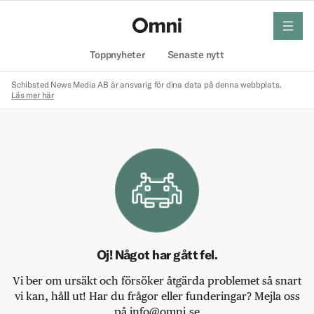
meny
Hem
Toppnyheter
Senaste nytt
Schibsted News Media AB är ansvarig för dina data på denna webbplats.
Läs mer här
Oj! Något har gått fel.
Vi ber om ursäkt och försöker åtgärda problemet så snart
vi kan, håll ut! Har du frågor eller funderingar? Mejla oss
på info@omni.se