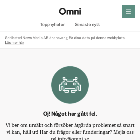
meny
Hem
Toppnyheter
Senaste nytt
Schibsted News Media AB är ansvarig för dina data på denna webbplats.
Läs mer här
Oj! Något har gått fel.
Vi ber om ursäkt och försöker åtgärda problemet så snart
vi kan, håll ut! Har du frågor eller funderingar? Mejla oss
på info@omni.se