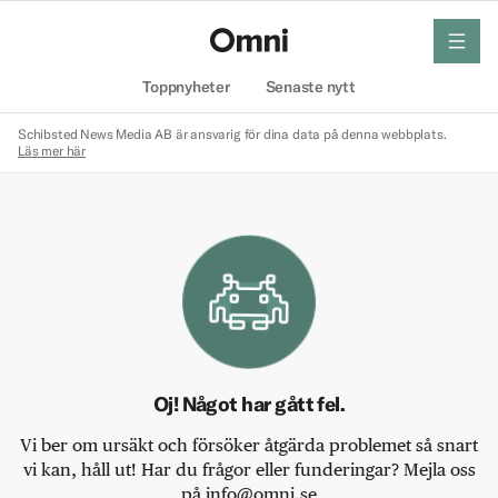
meny
Hem
Toppnyheter
Senaste nytt
Schibsted News Media AB är ansvarig för dina data på denna webbplats.
Läs mer här
Oj! Något har gått fel.
Vi ber om ursäkt och försöker åtgärda problemet så snart
vi kan, håll ut! Har du frågor eller funderingar? Mejla oss
på info@omni.se