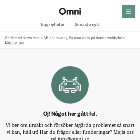
meny
Hem
Toppnyheter
Senaste nytt
Schibsted News Media AB är ansvarig för dina data på denna webbplats.
Läs mer här
Oj! Något har gått fel.
Vi ber om ursäkt och försöker åtgärda problemet så snart
vi kan, håll ut! Har du frågor eller funderingar? Mejla oss
på info@omni.se