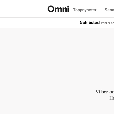
Toppnyheter
Sena
Hem
Omni är en
Vi ber o
Ha