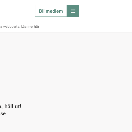
Bli medlem
meny
na webbplats.
Läs mer här
 håll ut!
.se