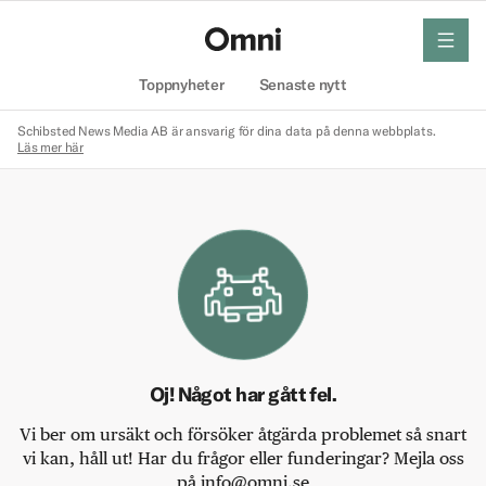
meny
Hem
Toppnyheter
Senaste nytt
Schibsted News Media AB är ansvarig för dina data på denna webbplats.
Läs mer här
Oj! Något har gått fel.
Vi ber om ursäkt och försöker åtgärda problemet så snart
vi kan, håll ut! Har du frågor eller funderingar? Mejla oss
på info@omni.se