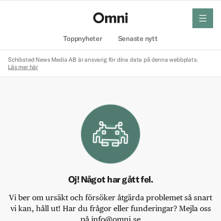
meny
Hem
Toppnyheter
Senaste nytt
Schibsted News Media AB är ansvarig för dina data på denna webbplats.
Läs mer här
Oj! Något har gått fel.
Vi ber om ursäkt och försöker åtgärda problemet så snart
vi kan, håll ut! Har du frågor eller funderingar? Mejla oss
på info@omni.se