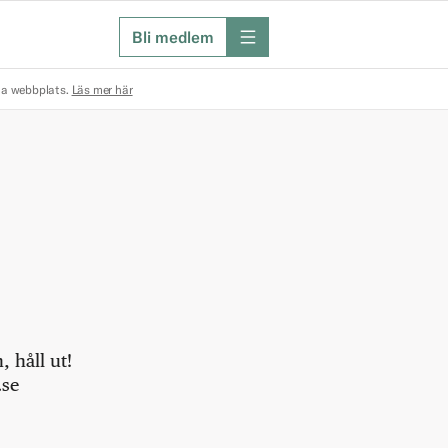
Bli medlem
meny
na webbplats.
Läs mer här
 håll ut!
.se