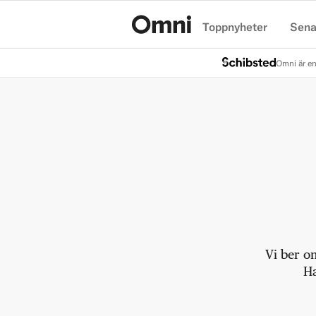
Toppnyheter
Sena
Hem
Omni är en
Vi ber o
Ha