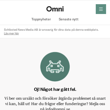
meny
Hem
Toppnyheter
Senaste nytt
Schibsted News Media AB är ansvarig för dina data på denna webbplats.
Läs mer här
Oj! Något har gått fel.
Vi ber om ursäkt och försöker åtgärda problemet så snart
vi kan, håll ut! Har du frågor eller funderingar? Mejla oss
på info@omni.se