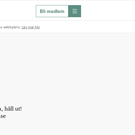
Bli medlem
meny
na webbplats.
Läs mer här
 håll ut!
.se