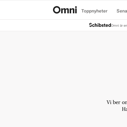
Toppnyheter
Sena
Hem
Omni är en
Vi ber o
Ha