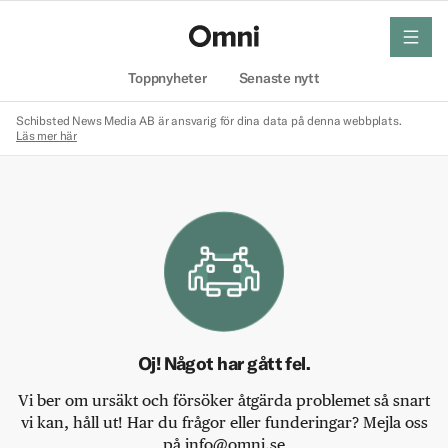
meny
Hem
Toppnyheter
Senaste nytt
Schibsted News Media AB är ansvarig för dina data på denna webbplats.
Läs mer här
Oj! Något har gått fel.
Vi ber om ursäkt och försöker åtgärda problemet så snart
vi kan, håll ut! Har du frågor eller funderingar? Mejla oss
på info@omni.se