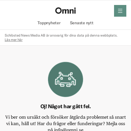
meny
Hem
Toppnyheter
Senaste nytt
Schibsted News Media AB är ansvarig för dina data på denna webbplats.
Läs mer här
Oj! Något har gått fel.
Vi ber om ursäkt och försöker åtgärda problemet så snart
vi kan, håll ut! Har du frågor eller funderingar? Mejla oss
på info@omni.se