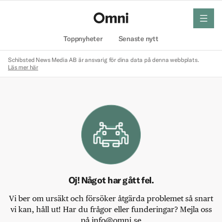
meny
Hem
Toppnyheter
Senaste nytt
Schibsted News Media AB är ansvarig för dina data på denna webbplats.
Läs mer här
Oj! Något har gått fel.
Vi ber om ursäkt och försöker åtgärda problemet så snart
vi kan, håll ut! Har du frågor eller funderingar? Mejla oss
på info@omni.se