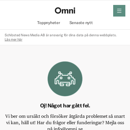
meny
Hem
Toppnyheter
Senaste nytt
Schibsted News Media AB är ansvarig för dina data på denna webbplats.
Läs mer här
Oj! Något har gått fel.
Vi ber om ursäkt och försöker åtgärda problemet så snart
vi kan, håll ut! Har du frågor eller funderingar? Mejla oss
på info@omni.se