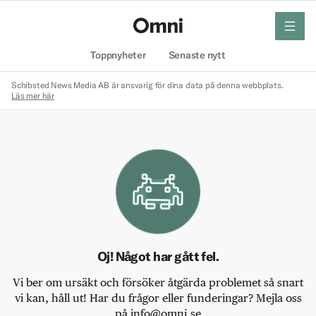
meny
Hem
Toppnyheter
Senaste nytt
Schibsted News Media AB är ansvarig för dina data på denna webbplats.
Läs mer här
Oj! Något har gått fel.
Vi ber om ursäkt och försöker åtgärda problemet så snart
vi kan, håll ut! Har du frågor eller funderingar? Mejla oss
på info@omni.se