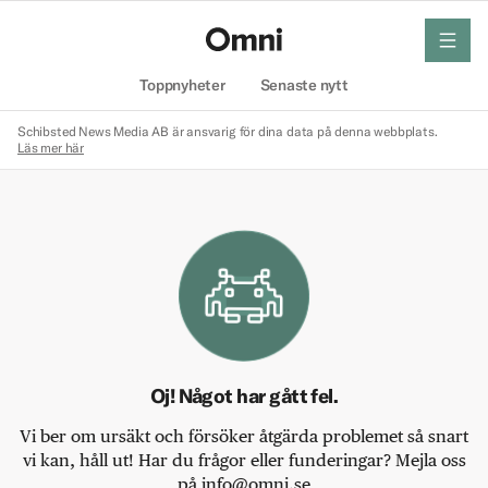
meny
Hem
Toppnyheter
Senaste nytt
Schibsted News Media AB är ansvarig för dina data på denna webbplats.
Läs mer här
Oj! Något har gått fel.
Vi ber om ursäkt och försöker åtgärda problemet så snart
vi kan, håll ut! Har du frågor eller funderingar? Mejla oss
på info@omni.se