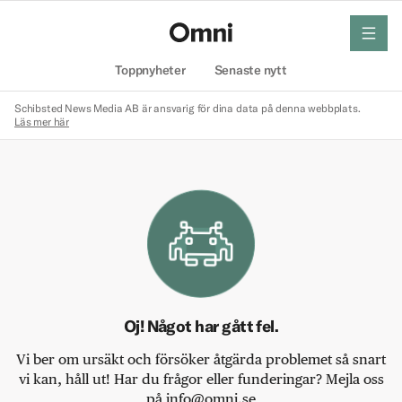
meny
Hem
Toppnyheter
Senaste nytt
Schibsted News Media AB är ansvarig för dina data på denna webbplats.
Läs mer här
Oj! Något har gått fel.
Vi ber om ursäkt och försöker åtgärda problemet så snart
vi kan, håll ut! Har du frågor eller funderingar? Mejla oss
på info@omni.se