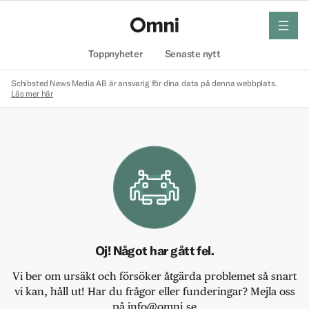
meny
Hem
Toppnyheter
Senaste nytt
Schibsted News Media AB är ansvarig för dina data på denna webbplats.
Läs mer här
Oj! Något har gått fel.
Vi ber om ursäkt och försöker åtgärda problemet så snart
vi kan, håll ut! Har du frågor eller funderingar? Mejla oss
på info@omni.se