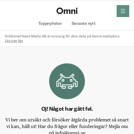
meny
Hem
Toppnyheter
Senaste nytt
Schibsted News Media AB är ansvarig för dina data på denna webbplats.
Läs mer här
Oj! Något har gått fel.
Vi ber om ursäkt och försöker åtgärda problemet så snart
vi kan, håll ut! Har du frågor eller funderingar? Mejla oss
på info@omni.se