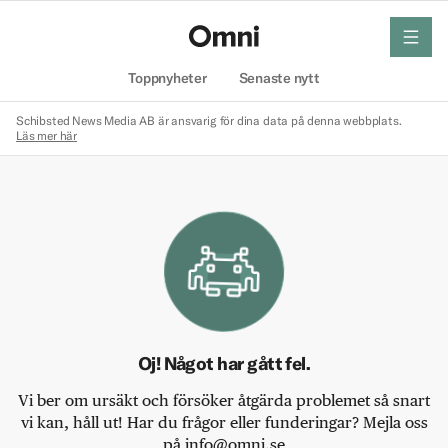
meny
Hem
Toppnyheter
Senaste nytt
Schibsted News Media AB är ansvarig för dina data på denna webbplats.
Läs mer här
Oj! Något har gått fel.
Vi ber om ursäkt och försöker åtgärda problemet så snart
vi kan, håll ut! Har du frågor eller funderingar? Mejla oss
på info@omni.se