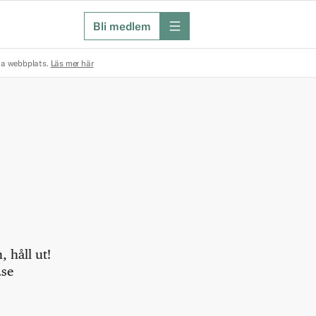
Bli medlem
meny
na webbplats.
Läs mer här
 håll ut!
.se