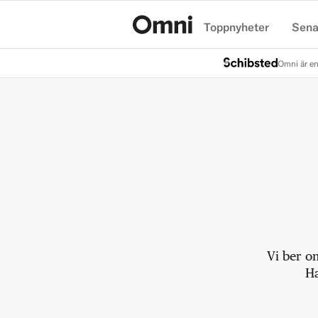
Toppnyheter
Sena
Hem
Omni är en
Vi ber o
Ha