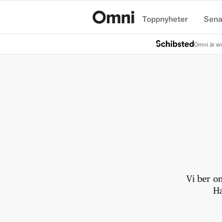
Toppnyheter
Sena
Hem
Omni är en
Vi ber o
Ha