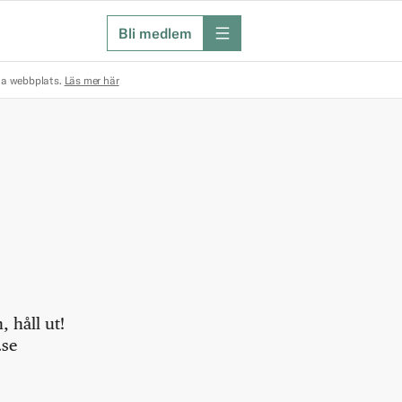
Bli medlem
meny
na webbplats.
Läs mer här
 håll ut!
.se