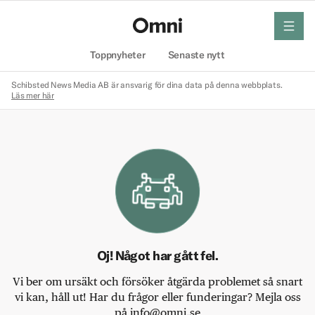
meny
Hem
Toppnyheter
Senaste nytt
Schibsted News Media AB är ansvarig för dina data på denna webbplats.
Läs mer här
Oj! Något har gått fel.
Vi ber om ursäkt och försöker åtgärda problemet så snart
vi kan, håll ut! Har du frågor eller funderingar? Mejla oss
på info@omni.se