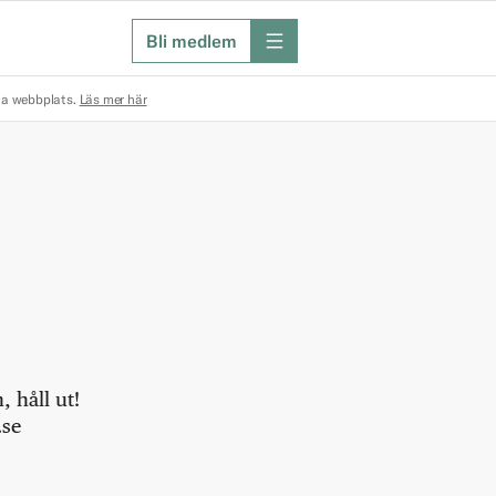
Bli medlem
meny
na webbplats.
Läs mer här
 håll ut!
.se