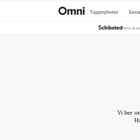
Toppnyheter
Sena
Hem
Omni är en
Vi ber o
Ha