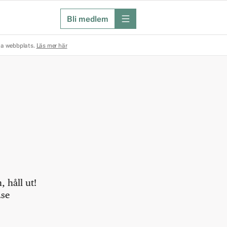
Bli medlem
meny
na webbplats.
Läs mer här
 håll ut!
.se