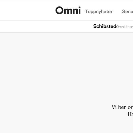
Toppnyheter
Sena
Hem
Omni är en
Vi ber o
Ha