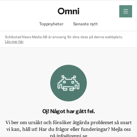
meny
Hem
Toppnyheter
Senaste nytt
Schibsted News Media AB är ansvarig för dina data på denna webbplats.
Läs mer här
Oj! Något har gått fel.
Vi ber om ursäkt och försöker åtgärda problemet så snart
vi kan, håll ut! Har du frågor eller funderingar? Mejla oss
på info@omni.se