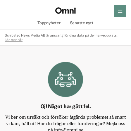
meny
Hem
Toppnyheter
Senaste nytt
Schibsted News Media AB är ansvarig för dina data på denna webbplats.
Läs mer här
Oj! Något har gått fel.
Vi ber om ursäkt och försöker åtgärda problemet så snart
vi kan, håll ut! Har du frågor eller funderingar? Mejla oss
på info@omni.se