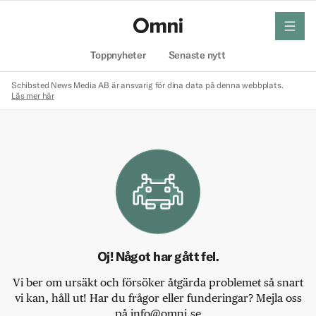
meny
Hem
Toppnyheter
Senaste nytt
Schibsted News Media AB är ansvarig för dina data på denna webbplats.
Läs mer här
Oj! Något har gått fel.
Vi ber om ursäkt och försöker åtgärda problemet så snart
vi kan, håll ut! Har du frågor eller funderingar? Mejla oss
på info@omni.se