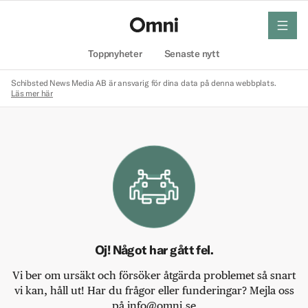
meny
Hem
Toppnyheter
Senaste nytt
Schibsted News Media AB är ansvarig för dina data på denna webbplats.
Läs mer här
Oj! Något har gått fel.
Vi ber om ursäkt och försöker åtgärda problemet så snart
vi kan, håll ut! Har du frågor eller funderingar? Mejla oss
på info@omni.se