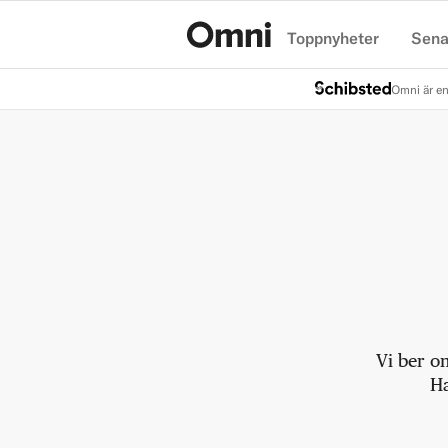
Toppnyheter
Sena
Hem
Omni är en
Vi ber o
Ha