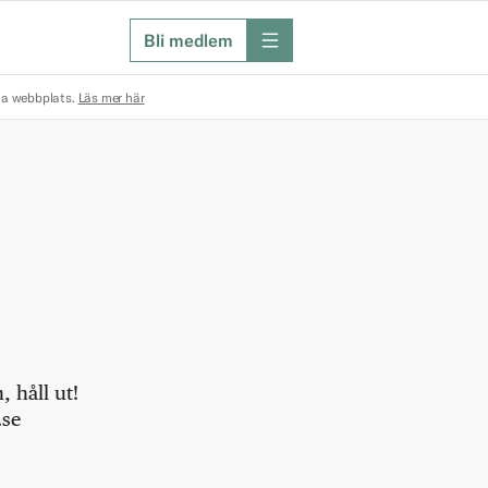
Bli medlem
meny
na webbplats.
Läs mer här
 håll ut!
.se