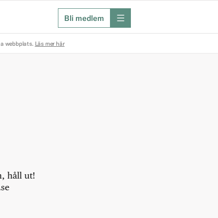
Bli medlem
meny
na webbplats.
Läs mer här
 håll ut!
.se