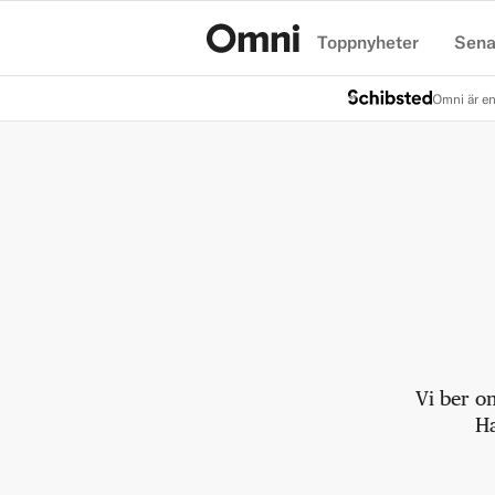
Toppnyheter
Sena
Hem
Omni är en
Vi ber o
Ha