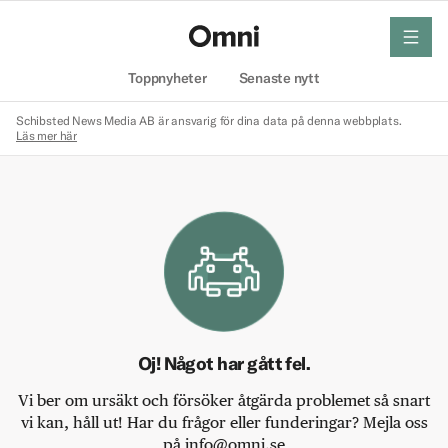
meny
Hem
Toppnyheter
Senaste nytt
Schibsted News Media AB är ansvarig för dina data på denna webbplats.
Läs mer här
Oj! Något har gått fel.
Vi ber om ursäkt och försöker åtgärda problemet så snart
vi kan, håll ut! Har du frågor eller funderingar? Mejla oss
på info@omni.se