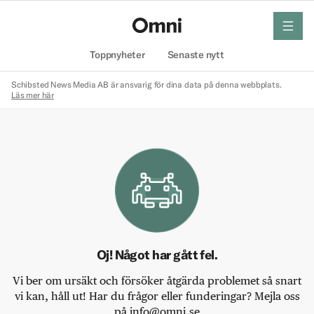
meny
Hem
Toppnyheter
Senaste nytt
Schibsted News Media AB är ansvarig för dina data på denna webbplats.
Läs mer här
Oj! Något har gått fel.
Vi ber om ursäkt och försöker åtgärda problemet så snart
vi kan, håll ut! Har du frågor eller funderingar? Mejla oss
på info@omni.se