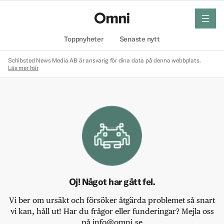
meny
Hem
Toppnyheter
Senaste nytt
Schibsted News Media AB är ansvarig för dina data på denna webbplats.
Läs mer här
Oj! Något har gått fel.
Vi ber om ursäkt och försöker åtgärda problemet så snart
vi kan, håll ut! Har du frågor eller funderingar? Mejla oss
på info@omni.se