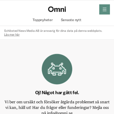
meny
Hem
Toppnyheter
Senaste nytt
Schibsted News Media AB är ansvarig för dina data på denna webbplats.
Läs mer här
Oj! Något har gått fel.
Vi ber om ursäkt och försöker åtgärda problemet så snart
vi kan, håll ut! Har du frågor eller funderingar? Mejla oss
på info@omni.se