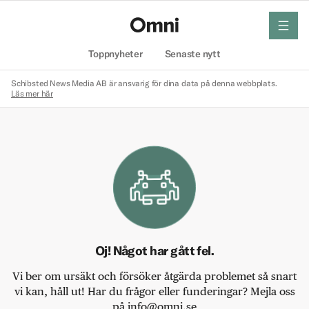
meny
Hem
Toppnyheter
Senaste nytt
Schibsted News Media AB är ansvarig för dina data på denna webbplats.
Läs mer här
Oj! Något har gått fel.
Vi ber om ursäkt och försöker åtgärda problemet så snart
vi kan, håll ut! Har du frågor eller funderingar? Mejla oss
på info@omni.se