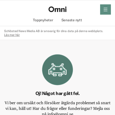
meny
Hem
Toppnyheter
Senaste nytt
Schibsted News Media AB är ansvarig för dina data på denna webbplats.
Läs mer här
Oj! Något har gått fel.
Vi ber om ursäkt och försöker åtgärda problemet så snart
vi kan, håll ut! Har du frågor eller funderingar? Mejla oss
på info@omni.se