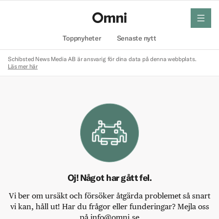
meny
Hem
Toppnyheter
Senaste nytt
Schibsted News Media AB är ansvarig för dina data på denna webbplats.
Läs mer här
Oj! Något har gått fel.
Vi ber om ursäkt och försöker åtgärda problemet så snart
vi kan, håll ut! Har du frågor eller funderingar? Mejla oss
på info@omni.se