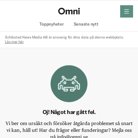
meny
Hem
Toppnyheter
Senaste nytt
Schibsted News Media AB är ansvarig för dina data på denna webbplats.
Läs mer här
Oj! Något har gått fel.
Vi ber om ursäkt och försöker åtgärda problemet så snart
vi kan, håll ut! Har du frågor eller funderingar? Mejla oss
på info@omni.se