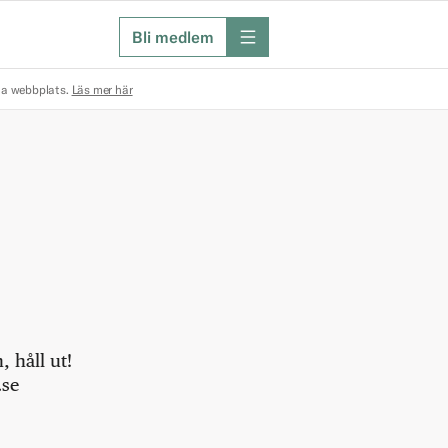
Bli medlem
meny
na webbplats.
Läs mer här
 håll ut!
.se