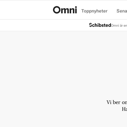
Toppnyheter
Sena
Hem
Omni är en
Vi ber o
Ha