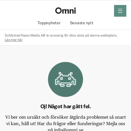
meny
Hem
Toppnyheter
Senaste nytt
Schibsted News Media AB är ansvarig för dina data på denna webbplats.
Läs mer här
Oj! Något har gått fel.
Vi ber om ursäkt och försöker åtgärda problemet så snart
vi kan, håll ut! Har du frågor eller funderingar? Mejla oss
på info@omni.se