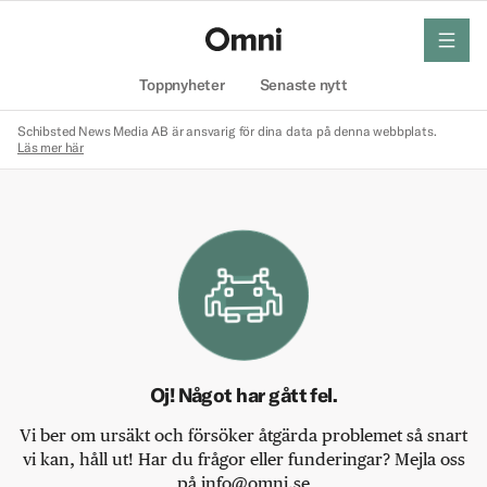
meny
Hem
Toppnyheter
Senaste nytt
Schibsted News Media AB är ansvarig för dina data på denna webbplats.
Läs mer här
Oj! Något har gått fel.
Vi ber om ursäkt och försöker åtgärda problemet så snart
vi kan, håll ut! Har du frågor eller funderingar? Mejla oss
på info@omni.se