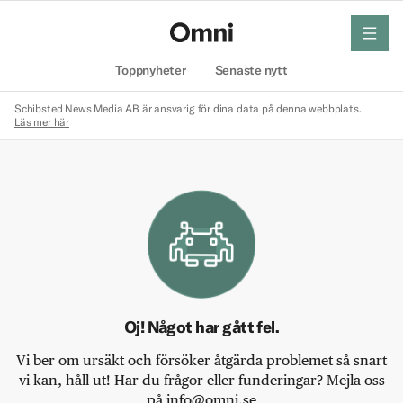
meny
Hem
Toppnyheter
Senaste nytt
Schibsted News Media AB är ansvarig för dina data på denna webbplats.
Läs mer här
Oj! Något har gått fel.
Vi ber om ursäkt och försöker åtgärda problemet så snart
vi kan, håll ut! Har du frågor eller funderingar? Mejla oss
på info@omni.se