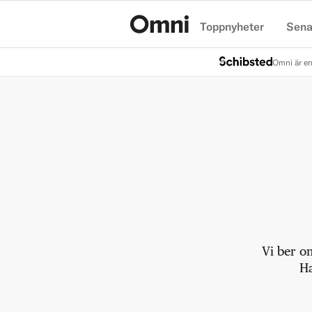
Toppnyheter
Sena
Hem
Omni är en
Vi ber o
Ha