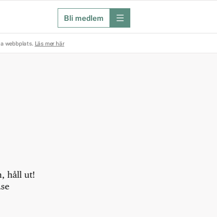
Bli medlem
meny
na webbplats.
Läs mer här
 håll ut!
.se